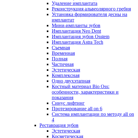
Удаление имплантата
Реконструкция альвеолярного гребня
Установка формирователя десны на
имплантат
Мини-импланты зубов
Имплантация Neo Dent
Имплантация зубов Osstem
Имплантация Astra Tech
Съемная
Временная
Полная
Частичная
Эстетическая
Комплексная
Одно двухэтапная
Костный материал Bio Oss:
особенности, характеристики и
показания
Синус лифтинг
Протезирование all on 6
Система имплантации по методу all on
4
Реставрация зубов
Эстетическая
Косметическая