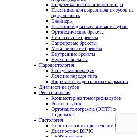
Подклейка брекета или ретейнера
Пластинки для выравнивания зубов на
одну челюсть
Элайнеры
Пластинки для выравнивания зубов
Ортопедические брекеты
Лингвальные брекеты
Сапфировые брекеты
Металлические брекеты
Внутренние брекеты
Верхние брекеты
Пародонтология
Лоскутная операция
Лечение пародонтита
Кюретаж пародонтальных карманов
Диагностика зубов
Рентгенология
Компьютерная томография зубов
Рентген зубов
Ортопантомограмма (ОПТГ) в
Подольске
Гнатология
Сплинт-терапия при лечении ВНЧС
Диагностика ВНЧС
TENS-терапия