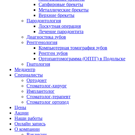
Сапфировые брекеты
Металлические брекеты
Верхние брекеты
Пародонтология
Лоскутная операция
Лечение пародонтита
Диагностика зубов
Рентгенология
Компьютерная томография зубов
Рентген зубов
Ортопантомограмма (ОПТГ) в Подольске
Гнатология
Медцентр
Специалисты
Ортодонт
Стоматолог-хирург
Имплантолог
Стоматолог-терапевт
Стоматолог ортопед
Цены
Акции
Наши работы
Онлайн запись
О компании
Вакансии