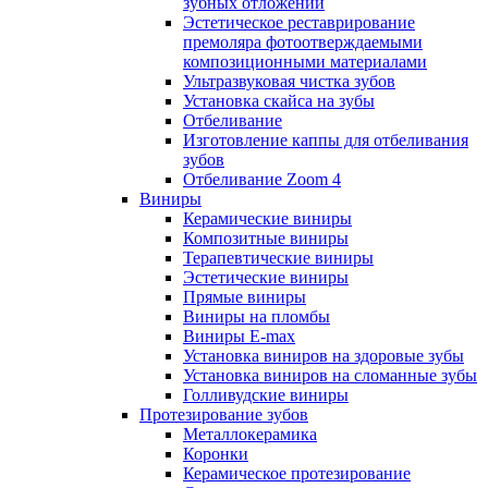
зубных отложений
Эстетическое реставрирование
премоляра фотоотверждаемыми
композиционными материалами
Ультразвуковая чистка зубов
Установка скайса на зубы
Отбеливание
Изготовление каппы для отбеливания
зубов
Отбеливание Zoom 4
Виниры
Керамические виниры
Композитные виниры
Терапевтические виниры
Эстетические виниры
Прямые виниры
Виниры на пломбы
Виниры E-max
Установка виниров на здоровые зубы
Установка виниров на сломанные зубы
Голливудские виниры
Протезирование зубов
Металлокерамика
Коронки
Керамическое протезирование