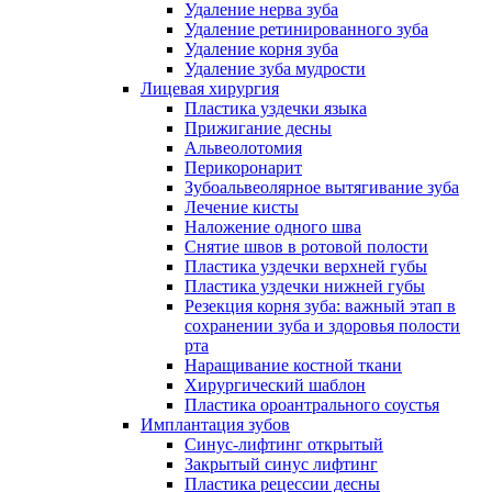
Удаление нерва зуба
Удаление ретинированного зуба
Удаление корня зуба
Удаление зуба мудрости
Лицевая хирургия
Пластика уздечки языка
Прижигание десны
Альвеолотомия
Перикоронарит
Зубоальвеолярное вытягивание зуба
Лечение кисты
Наложение одного шва
Снятие швов в ротовой полости
Пластика уздечки верхней губы
Пластика уздечки нижней губы
Резекция корня зуба: важный этап в
сохранении зуба и здоровья полости
рта
Наращивание костной ткани
Хирургический шаблон
Пластика ороантрального соустья
Имплантация зубов
Синус-лифтинг открытый
Закрытый синус лифтинг
Пластика рецессии десны