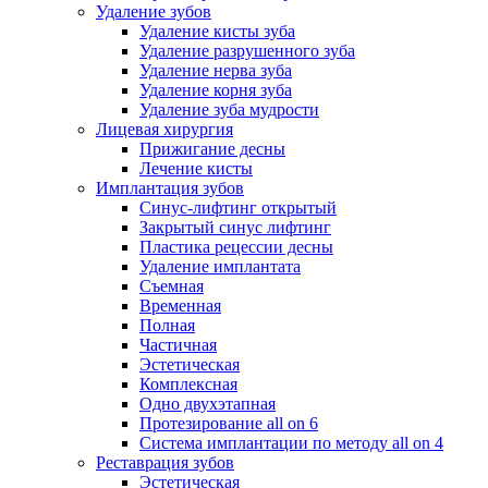
Удаление зубов
Удаление кисты зуба
Удаление разрушенного зуба
Удаление нерва зуба
Удаление корня зуба
Удаление зуба мудрости
Лицевая хирургия
Прижигание десны
Лечение кисты
Имплантация зубов
Синус-лифтинг открытый
Закрытый синус лифтинг
Пластика рецессии десны
Удаление имплантата
Съемная
Временная
Полная
Частичная
Эстетическая
Комплексная
Одно двухэтапная
Протезирование all on 6
Система имплантации по методу all on 4
Реставрация зубов
Эстетическая