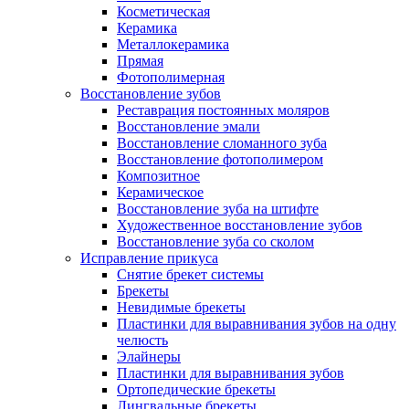
Косметическая
Керамика
Металлокерамика
Прямая
Фотополимерная
Восстановление зубов
Реставрация постоянных моляров
Восстановление эмали
Восстановление сломанного зуба
Восстановление фотополимером
Композитное
Керамическое
Восстановление зуба на штифте
Художественное восстановление зубов
Восстановление зуба со сколом
Исправление прикуса
Снятие брекет системы
Брекеты
Невидимые брекеты
Пластинки для выравнивания зубов на одну
челюсть
Элайнеры
Пластинки для выравнивания зубов
Ортопедические брекеты
Лингвальные брекеты