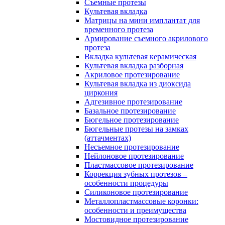
Съемные протезы
Культевая вкладка
Матрицы на мини имплантат для
временного протеза
Армирование съемного акрилового
протеза
Вкладка культевая керамическая
Культевая вкладка разборная
Акриловое протезирование
Культевая вкладка из диоксида
циркония
Адгезивное протезирование
Базальное протезирование
Бюгельное протезирование
Бюгельные протезы на замках
(аттачментах)
Несъемное протезирование
Нейлоновое протезирование
Пластмассовое протезирование
Коррекция зубных протезов –
особенности процедуры
Силиконовое протезирование
Металлопластмассовые коронки:
особенности и преимущества
Мостовидное протезирование