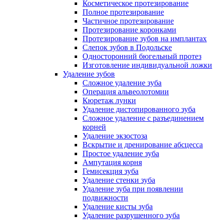
Косметическое протезирование
Полное протезирование
Частичное протезирование
Протезирование коронками
Протезирование зубов на имплантах
Слепок зубов в Подольске
Односторонний бюгельный протез
Изготовление индивидуальной ложки
Удаление зубов
Сложное удаление зуба
Операция альвеолотомии
Кюретаж лунки
Удаление дистопированного зуба
Сложное удаление с разъединением
корней
Удаление экзостоза
Вскрытие и дренирование абсцесса
Простое удаление зуба
Ампутация корня
Гемисекция зуба
Удаление стенки зуба
Удаление зуба при появлении
подвижности
Удаление кисты зуба
Удаление разрушенного зуба