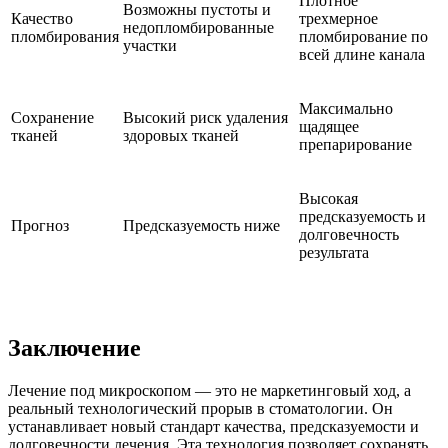
Плотное
Возможны пустоты и
Качество
трехмерное
недопломбированные
пломбирования
пломбирование по
участки
всей длине канала
Максимально
Сохранение
Высокий риск удаления
щадящее
тканей
здоровых тканей
препарирование
Высокая
предсказуемость и
Прогноз
Предсказуемость ниже
долговечность
результата
Заключение
Лечение под микроскопом — это не маркетинговый ход, а
реальный технологический прорыв в стоматологии. Он
устанавливает новый стандарт качества, предсказуемости и
долговечности лечения. Эта технология позволяет сохранять