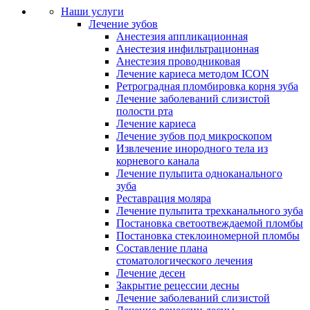
Наши услуги
Лечение зубов
Анестезия аппликационная
Анестезия инфильтрационная
Анестезия проводниковая
Лечение кариеса методом ICON
Ретроградная пломбировка корня зуба
Лечение заболеваний слизистой
полости рта
Лечение кариеса
Лечение зубов под микроскопом
Извлечение инородного тела из
корневого канала
Лечение пульпита одноканального
зуба
Реставрация моляра
Лечение пульпита трехканального зуба
Постановка светоотвеждаемой пломбы
Постановка стеклоиномерной пломбы
Составление плана
стоматологического лечения
Лечение десен
Закрытие рецессии десны
Лечение заболеваний слизистой