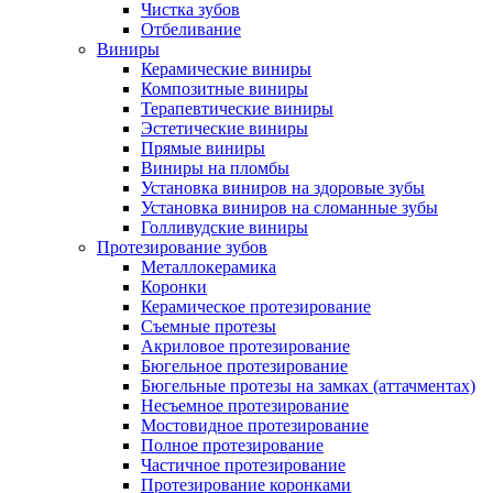
Чистка зубов
Отбеливание
Виниры
Керамические виниры
Композитные виниры
Терапевтические виниры
Эстетические виниры
Прямые виниры
Виниры на пломбы
Установка виниров на здоровые зубы
Установка виниров на сломанные зубы
Голливудские виниры
Протезирование зубов
Металлокерамика
Коронки
Керамическое протезирование
Съемные протезы
Акриловое протезирование
Бюгельное протезирование
Бюгельные протезы на замках (аттачментах)
Несъемное протезирование
Мостовидное протезирование
Полное протезирование
Частичное протезирование
Протезирование коронками