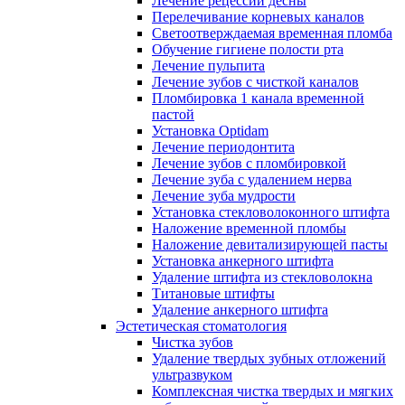
Лечение рецессии десны
Перелечивание корневых каналов
Светоотверждаемая временная пломба
Обучение гигиене полости рта
Лечение пульпита
Лечение зубов с чисткой каналов
Пломбировка 1 канала временной
пастой
Установка Optidam
Лечение периодонтита
Лечение зубов с пломбировкой
Лечение зуба с удалением нерва
Лечение зуба мудрости
Установка стекловолоконного штифта
Наложение временной пломбы
Наложение девитализирующей пасты
Установка анкерного штифта
Удаление штифта из стекловолокна
Титановые штифты
Удаление анкерного штифта
Эстетическая стоматология
Чистка зубов
Удаление твердых зубных отложений
ультразвуком
Комплексная чистка твердых и мягких