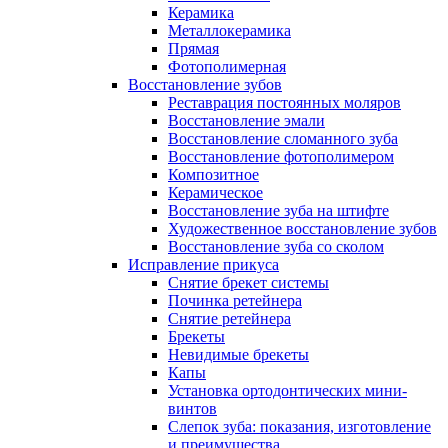
Керамика
Металлокерамика
Прямая
Фотополимерная
Восстановление зубов
Реставрация постоянных моляров
Восстановление эмали
Восстановление сломанного зуба
Восстановление фотополимером
Композитное
Керамическое
Восстановление зуба на штифте
Художественное восстановление зубов
Восстановление зуба со сколом
Исправление прикуса
Снятие брекет системы
Починка ретейнера
Снятие ретейнера
Брекеты
Невидимые брекеты
Капы
Установка ортодонтических мини-
винтов
Слепок зуба: показания, изготовление
и преимущества