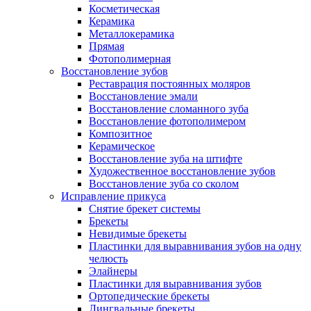
Косметическая
Керамика
Металлокерамика
Прямая
Фотополимерная
Восстановление зубов
Реставрация постоянных моляров
Восстановление эмали
Восстановление сломанного зуба
Восстановление фотополимером
Композитное
Керамическое
Восстановление зуба на штифте
Художественное восстановление зубов
Восстановление зуба со сколом
Исправление прикуса
Снятие брекет системы
Брекеты
Невидимые брекеты
Пластинки для выравнивания зубов на одну
челюсть
Элайнеры
Пластинки для выравнивания зубов
Ортопедические брекеты
Лингвальные брекеты