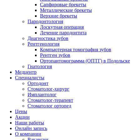
Сапфировые брекеты
Металлические брекеты
Верхние брекеты
Пародонтология
Лоскутная операция
Лечение пародонтита
Диагностика зубов
Рентгенология
Компьютерная томография зубов
Рентген зубов
Ортопантомограмма (ОПТГ) в Подольске
Гнатология
Медцентр
Специалисты
Ортодонт
Стоматолог-хирург
Имплантолог
Стоматолог-терапевт
Стоматолог ортопед
Цены
Акции
Наши работы
Онлайн запись
О компании
Вакансии