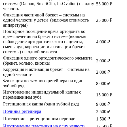
система (Damon, SmartClip, In-Ovation) на одну
55 000 ₽
челюсть
Фиксация частичной брекет – системы на
одной челюсти у детей (включая стоимость
25 000 ₽
аппаратуры)
Повторное посещение врача-ортодонта во
время лечения на брекет-системе (включая
наблюдение ортодонтического пациента,
4 000 ₽
смены дуг, коррекции и активации брекет –
системы) на одной челюсти
Фиксация одного ортодонтического элемента
2 000 ₽
(брекет, кольцо, кнопка)
Коррекция и активация брекет – системы на
2 000 ₽
одной челюсти
Фиксация несъемного ретейнера на один
8 000 ₽
зубной ряд
Изготовление индивидуальной каппы с
15 000 ₽
перемещением зуба
Ретенционная каппа (один зубной ряд)
9 000 ₽
Починка ретейнера
2 500 ₽
Посещение в ретенционном периоде
1 500 ₽
Изготовление пластинки на одну челюсть
32 500 ₽