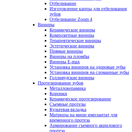
Отбеливание
Изготовление каппы для отбеливания
зубов
Отбеливание Zoom 4
Виниры
Керамические виниры
Композитные виниры
Терапевтические виниры
Эстетические виниры
Прямые виниры
Виниры на пломбы
Виниры E-max
Установка виниров на здоровые зубы
Установка виниров на сломанные зубы
Голливудские виниры
Протезирование зубов
Металлокерамика
Коронки
Керамическое протезирование
Съемные протезы
Культевая вкладка
Матрицы на мини имплантат для
временного протеза
Армирование съемного акрилового
протеза