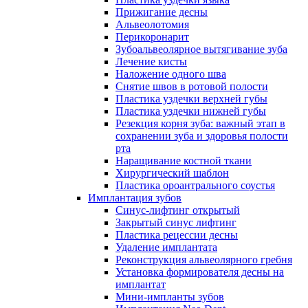
Прижигание десны
Альвеолотомия
Перикоронарит
Зубоальвеолярное вытягивание зуба
Лечение кисты
Наложение одного шва
Снятие швов в ротовой полости
Пластика уздечки верхней губы
Пластика уздечки нижней губы
Резекция корня зуба: важный этап в
сохранении зуба и здоровья полости
рта
Наращивание костной ткани
Хирургический шаблон
Пластика ороантрального соустья
Имплантация зубов
Синус-лифтинг открытый
Закрытый синус лифтинг
Пластика рецессии десны
Удаление имплантата
Реконструкция альвеолярного гребня
Установка формирователя десны на
имплантат
Мини-импланты зубов