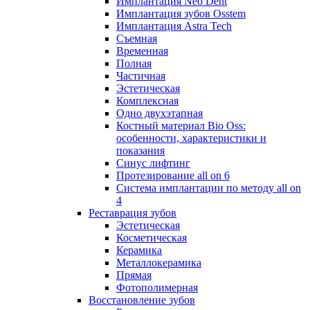
Имплантация Neo Dent
Имплантация зубов Osstem
Имплантация Astra Tech
Съемная
Временная
Полная
Частичная
Эстетическая
Комплексная
Одно двухэтапная
Костный материал Bio Oss:
особенности, характеристики и
показания
Синус лифтинг
Протезирование all on 6
Система имплантации по методу all on
4
Реставрация зубов
Эстетическая
Косметическая
Керамика
Металлокерамика
Прямая
Фотополимерная
Восстановление зубов