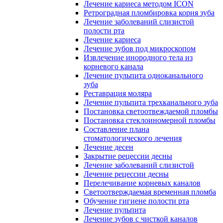
Лечение кариеса методом ICON
Ретроградная пломбировка корня зуба
Лечение заболеваний слизистой
полости рта
Лечение кариеса
Лечение зубов под микроскопом
Извлечение инородного тела из
корневого канала
Лечение пульпита одноканального
зуба
Реставрация моляра
Лечение пульпита трехканального зуба
Постановка светоотвеждаемой пломбы
Постановка стеклоиномерной пломбы
Составление плана
стоматологического лечения
Лечение десен
Закрытие рецессии десны
Лечение заболеваний слизистой
Лечение рецессии десны
Перелечивание корневых каналов
Светоотверждаемая временная пломба
Обучение гигиене полости рта
Лечение пульпита
Лечение зубов с чисткой каналов