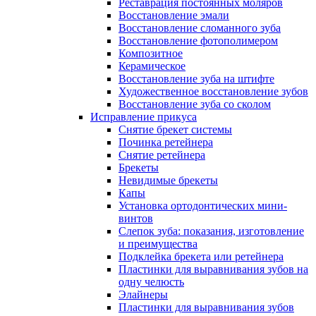
Реставрация постоянных моляров
Восстановление эмали
Восстановление сломанного зуба
Восстановление фотополимером
Композитное
Керамическое
Восстановление зуба на штифте
Художественное восстановление зубов
Восстановление зуба со сколом
Исправление прикуса
Снятие брекет системы
Починка ретейнера
Снятие ретейнера
Брекеты
Невидимые брекеты
Капы
Установка ортодонтических мини-
винтов
Слепок зуба: показания, изготовление
и преимущества
Подклейка брекета или ретейнера
Пластинки для выравнивания зубов на
одну челюсть
Элайнеры
Пластинки для выравнивания зубов