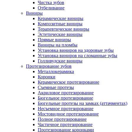
Чистка зубов
Отбеливание
Виниры
Керамические виниры
Композитные виниры
Терапевтические виниры
Эстетические виниры
Прямые виниры
Виниры на пломбы
Установка виниров на здоровые зубы
Установка виниров на сломанные зубы
Голливудские виниры
Протезирование зубов
Металлокерамика
Коронки
Керамическое протезирование
Съемные протезы
Акриловое протезирование
Бюгельное протезирование
Бюгельные протезы на замках (аттачментах)
Несъемное протезирование
Мостовидное протезирование
Полное протезирование
Частичное протезирование
Протезирование коронками