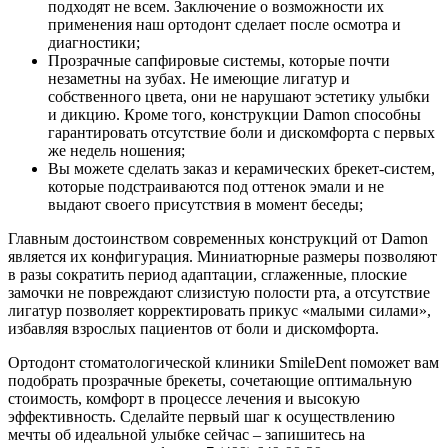
подходят не всем. Заключение о возможности их
применения наш ортодонт сделает после осмотра и
диагностики;
Прозрачные сапфировые системы, которые почти
незаметны на зубах. Не имеющие лигатур и
собственного цвета, они не нарушают эстетику улыбки
и дикцию. Кроме того, конструкции Damon способны
гарантировать отсутствие боли и дискомфорта с первых
же недель ношения;
Вы можете сделать заказ и керамических брекет-систем,
которые подстраиваются под оттенок эмали и не
выдают своего присутствия в момент беседы;
Главным достоинством современных конструкций от Damon
является их конфигурация. Миниатюрные размеры позволяют
в разы сократить период адаптации, сглаженные, плоские
замочки не повреждают слизистую полости рта, а отсутствие
лигатур позволяет корректировать прикус «малыми силами»,
избавляя взрослых пациентов от боли и дискомфорта.
Ортодонт стоматологической клиники SmileDent поможет вам
подобрать прозрачные брекеты, сочетающие оптимальную
стоимость, комфорт в процессе лечения и высокую
эффективность. Сделайте первый шаг к осуществлению
мечты об идеальной улыбке сейчас – запишитесь на