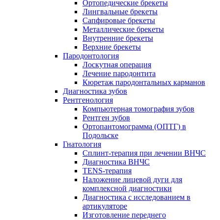
Ортопедические брекеты
Лингвальные брекеты
Сапфировые брекеты
Металлические брекеты
Внутренние брекеты
Верхние брекеты
Пародонтология
Лоскутная операция
Лечение пародонтита
Кюретаж пародонтальных карманов
Диагностика зубов
Рентгенология
Компьютерная томография зубов
Рентген зубов
Ортопантомограмма (ОПТГ) в
Подольске
Гнатология
Сплинт-терапия при лечении ВНЧС
Диагностика ВНЧС
TENS-терапия
Наложение лицевой дуги для
комплексной диагностики
Диагностика с исследованием в
артикуляторе
Изготовление переднего