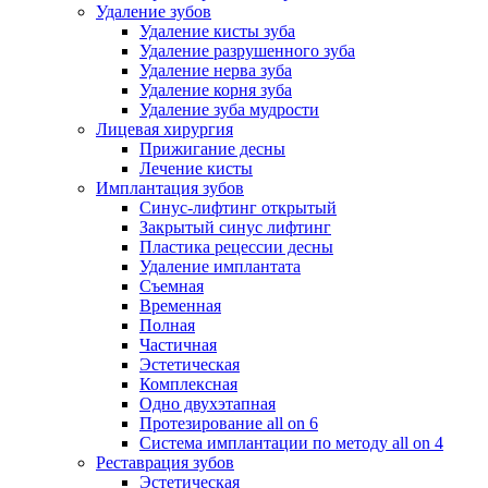
Удаление зубов
Удаление кисты зуба
Удаление разрушенного зуба
Удаление нерва зуба
Удаление корня зуба
Удаление зуба мудрости
Лицевая хирургия
Прижигание десны
Лечение кисты
Имплантация зубов
Синус-лифтинг открытый
Закрытый синус лифтинг
Пластика рецессии десны
Удаление имплантата
Съемная
Временная
Полная
Частичная
Эстетическая
Комплексная
Одно двухэтапная
Протезирование all on 6
Система имплантации по методу all on 4
Реставрация зубов
Эстетическая