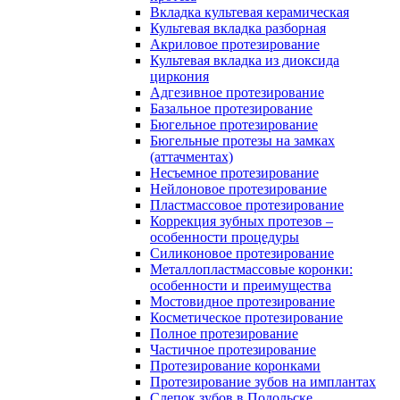
Вкладка культевая керамическая
Культевая вкладка разборная
Акриловое протезирование
Культевая вкладка из диоксида
циркония
Адгезивное протезирование
Базальное протезирование
Бюгельное протезирование
Бюгельные протезы на замках
(аттачментах)
Несъемное протезирование
Нейлоновое протезирование
Пластмассовое протезирование
Коррекция зубных протезов –
особенности процедуры
Силиконовое протезирование
Металлопластмассовые коронки:
особенности и преимущества
Мостовидное протезирование
Косметическое протезирование
Полное протезирование
Частичное протезирование
Протезирование коронками
Протезирование зубов на имплантах
Слепок зубов в Подольске