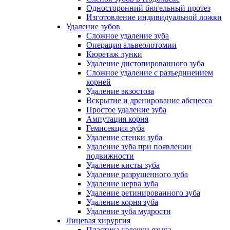
Односторонний бюгельный протез
Изготовление индивидуальной ложки
Удаление зубов
Сложное удаление зуба
Операция альвеолотомии
Кюретаж лунки
Удаление дистопированного зуба
Сложное удаление с разъединением
корней
Удаление экзостоза
Вскрытие и дренирование абсцесса
Простое удаление зуба
Ампутация корня
Гемисекция зуба
Удаление стенки зуба
Удаление зуба при появлении
подвижности
Удаление кисты зуба
Удаление разрушенного зуба
Удаление нерва зуба
Удаление ретинированного зуба
Удаление корня зуба
Удаление зуба мудрости
Лицевая хирургия
Пластика уздечки языка