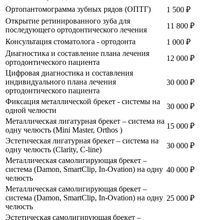
Ортопантомограмма зубных рядов (ОПТГ)
1 500 ₽
Открытие ретинированного зуба для
11 800 ₽
последующего ортодонтического лечения
Консультация стоматолога - ортодонта
1 000 ₽
Диагностика и составление плана лечения
12 000 ₽
ортодонтического пациента
Цифровая диагностика и составления
индивидуального плана лечения
30 000 ₽
ортодонтического пациента
Фиксация металлической брекет - системы на
30 000 ₽
одной челюсти
Металлическая лигатурная брекет – система на
15 000 ₽
одну челюсть (Mini Master, Orthos )
Эстетическая лигатурная брекет – система на
30 000 ₽
одну челюсть (Clarity, C-line)
Металлическая самолигирующая брекет –
система (Damon, SmartClip, In-Ovation) на одну
40 000 ₽
челюсть
Металлическая самолигирующая брекет –
система (Damon, SmartClip, In-Ovation) на одну
25 000 ₽
челюсть
Эстетическая самолигирующая брекет –