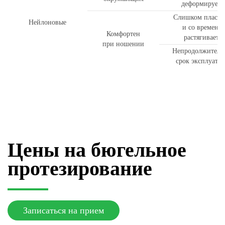
деформируетс
Слишком пласти
Нейлоновые
и со времене
Комфортен
растягивается
при ношении
Непродолжитель
срок эксплуата
Цены на бюгельное
протезирование
Записаться на прием