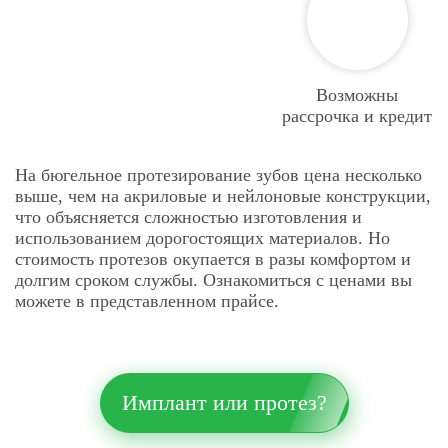
Съемный
двухсторонний
65 000 ₽
бюгельный протез на
замках
Односторонний
Возможны
бюгельный протез на
59 000 ₽
рассрочка и кредит
замке
Съемный бюгельный
49 000 ₽
протез
На бюгельное протезирование зубов цена несколько
Съемный
выше, чем на акриловые и нейлоновые конструкции,
43 000 ₽
нейлоновый протез
что объясняется сложностью изготовления и
Съемный протез
43 000 ₽
использованием дорогостоящих материалов. Но
система Акри-Фри
стоимость протезов окупается в разы комфортом и
Съемный протез
48 000 ₽
долгим сроком службы. Ознакомиться с ценами вы
система Квадротти
можете в представленном прайсе.
Съемный протез
покрывной на
55 000 ₽
имплантатах
Съемный
нейлоновый протез
29 000 ₽
Имплант или протез?
до 3-х зубов
Съемный акриловый
31 000 ₽