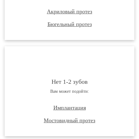
(приварка 1-ого зуба)
Коррекция съемного
Акриловый протез
протеза
3 600 ₽
(изготовленного в
Бюгельный протез
другой клинике)
Починка съемного
акрилового протеза
6 000 ₽
(1-н перелом)
Изготовление
индивидуальной
2 000 ₽
ложки
Коронка
керамическая на
Нет 1-2 зубов
основе диоксида
28 000 ₽
циркония на
Вам может подойти:
имплантат
Керамическая
коронка на основе
Имплантация
25 000 ₽
диоксида циркония
Цельнокерамическая
Мостовидный протез
25 000 ₽
коронка e.Max
Вкладка культевая на