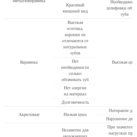
Металлокерамика
Необходимост
Красивый
шлифовки обто
внешний вид
зуба
Высокая
эстетика,
коронки не
отличаются от
натуральных
зубов
Нет
Керамика
Высокая цена
необходимости
сильно
обтачивать зуб
Нет алергии
на материал
Долговечность
Натирание дес
Акриловые
Низкая цена
Нарушение дик
При значитель
Незаметен для
нагрузках прот
окружающих