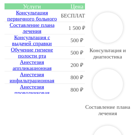
Услуги
Цена
Консультация
БЕСПЛАТНО
первичного больного
Составление плана
1 500 ₽
лечения
Консультация с
500 ₽
выдачей справки
Обучение гигиене
Консультация и
500 ₽
полости рта
диагностика
Анестезия
200 ₽
аппликационная
Анестезия
800 ₽
инфильтрационная
Анестезия
800 ₽
проводниковая
Съемный протез с
балочной фиксацией
200 000 ₽
Составление плана
на имплантатах
лечения
Условно съемный
протез на
80 000 ₽
имплантатах