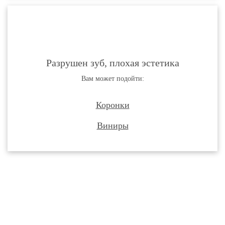
основе диоксида
23 000 ₽
циркония
Винир керамический
25 000 ₽
Металлокерамическая
21 000 ₽
коронка на имплантат
Вкладка культевая
21 000 ₽
керамическая
Разрушен зуб, плохая эстетика
Индивидуальный
Вам может подойти:
абатмент из диоксида
циркония на
15 000 ₽
имплантат NeoDent
Коронки
Straumann, Osstem,
Dentium
Виниры
Вкладка культевая
10 000 ₽
разборная из серебра
Вкладка культевая
9 000 ₽
(серебро палладий)
Вкладка культевая
7 500 ₽
разборная
Вкладка культевая
двухкорневая из
7 500 ₽
серебра