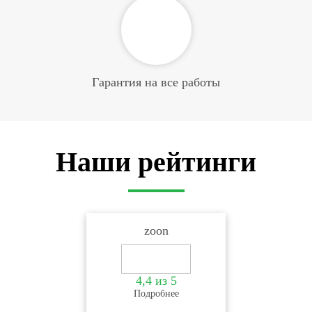
Слепок альгинатная
600 ₽
масса
Ретракция десны в
500 ₽
области 1 зуба
Гарантия на все работы
Наши рейтинги
zoon
4,4 из 5
Подробнее