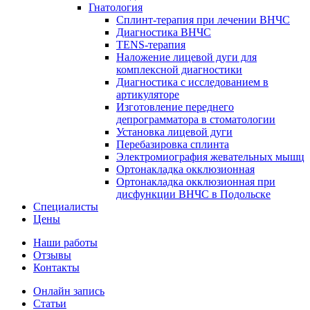
Гнатология
Сплинт-терапия при лечении ВНЧС
Диагностика ВНЧС
TENS-терапия
Наложение лицевой дуги для
комплексной диагностики
Диагностика с исследованием в
артикуляторе
Изготовление переднего
депрограмматора в стоматологии
Установка лицевой дуги
Перебазировка сплинта
Электромиография жевательных мышц
Ортонакладка окклюзионная
Ортонакладка окклюзионная при
дисфункции ВНЧС в Подольске
Специалисты
Цены
Наши работы
Отзывы
Контакты
Онлайн запись
Статьи