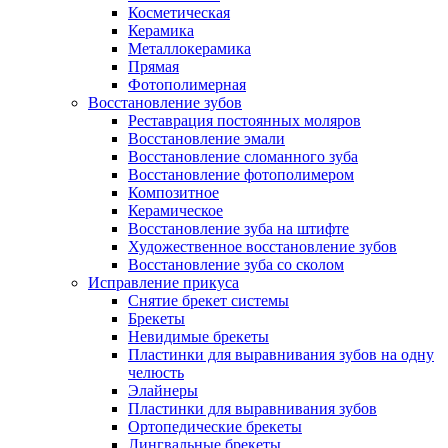
Косметическая
Керамика
Металлокерамика
Прямая
Фотополимерная
Восстановление зубов
Реставрация постоянных моляров
Восстановление эмали
Восстановление сломанного зуба
Восстановление фотополимером
Композитное
Керамическое
Восстановление зуба на штифте
Художественное восстановление зубов
Восстановление зуба со сколом
Исправление прикуса
Снятие брекет системы
Брекеты
Невидимые брекеты
Пластинки для выравнивания зубов на одну
челюсть
Элайнеры
Пластинки для выравнивания зубов
Ортопедические брекеты
Лингвальные брекеты