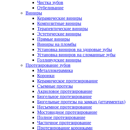
Чистка зубов
Отбеливание
Виниры
Керамические виниры
Композитные виниры
Терапевтические виниры
Эстетические виниры
Прямые виниры
Виниры на пломбы
Установка виниров на здоровые зубы
Установка виниров на сломанные зубы
Голливудские виниры
Протезирование зубов
Металлокерамика
Коронки
Керамическое протезирование
Съемные протезы
Акриловое протезирование
Бюгельное протезирование
Бюгельные протезы на замках (аттачментах)
Несъемное протезирование
Мостовидное протезирование
Полное протезирование
Частичное протезирование
Протезирование коронками