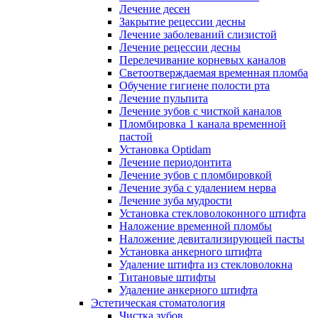
Лечение десен
Закрытие рецессии десны
Лечение заболеваний слизистой
Лечение рецессии десны
Перелечивание корневых каналов
Светоотверждаемая временная пломба
Обучение гигиене полости рта
Лечение пульпита
Лечение зубов с чисткой каналов
Пломбировка 1 канала временной
пастой
Установка Optidam
Лечение периодонтита
Лечение зубов с пломбировкой
Лечение зуба с удалением нерва
Лечение зуба мудрости
Установка стекловолоконного штифта
Наложение временной пломбы
Наложение девитализирующей пасты
Установка анкерного штифта
Удаление штифта из стекловолокна
Титановые штифты
Удаление анкерного штифта
Эстетическая стоматология
Чистка зубов