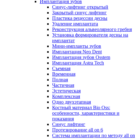
Имплантация зубов
Синус-лифтинг открытый
Закрытый синус лифтинг
Пластика рецессии десны
Удаление имплантата
Реконструкция альвеолярного гребня
Установка формирователя десны на
имплантат
Мини-импланты зубов
Имплантация Neo Dent
Имплантация зубов Osstem
Имплантация Astra Tech
Съемная
Временная
Полная
Частичная
Эстетическая
Комплексная
Одно двухэтапная
Костный материал Bio Oss:
особенности, характеристики и
показания
Синус лифтинг
Протезирование all on 6
Система имплантации по методу all on