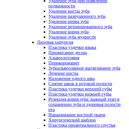
Удаление зуба при появлении
подвижности
Удаление кисты зуба
Удаление разрушенного зуба
Удаление нерва зуба
Удаление ретинированного зуба
Удаление корня зуба
Удаление зуба мудрости
Лицевая хирургия
Пластика уздечки языка
Прижигание десны
Альвеолотомия
Перикоронарит
Зубоальвеолярное вытягивание зуба
Лечение кисты
Наложение одного шва
Снятие швов в ротовой полости
Пластика уздечки верхней губы
Пластика уздечки нижней губы
Резекция корня зуба: важный этап в
сохранении зуба и здоровья полости
рта
Наращивание костной ткани
Хирургический шаблон
Пластика ороантрального соустья