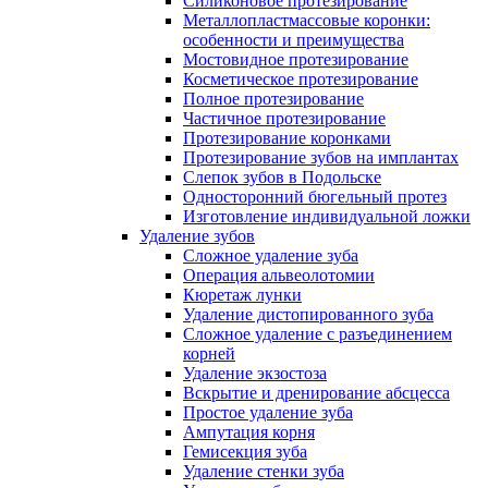
Силиконовое протезирование
Металлопластмассовые коронки:
особенности и преимущества
Мостовидное протезирование
Косметическое протезирование
Полное протезирование
Частичное протезирование
Протезирование коронками
Протезирование зубов на имплантах
Слепок зубов в Подольске
Односторонний бюгельный протез
Изготовление индивидуальной ложки
Удаление зубов
Сложное удаление зуба
Операция альвеолотомии
Кюретаж лунки
Удаление дистопированного зуба
Сложное удаление с разъединением
корней
Удаление экзостоза
Вскрытие и дренирование абсцесса
Простое удаление зуба
Ампутация корня
Гемисекция зуба
Удаление стенки зуба