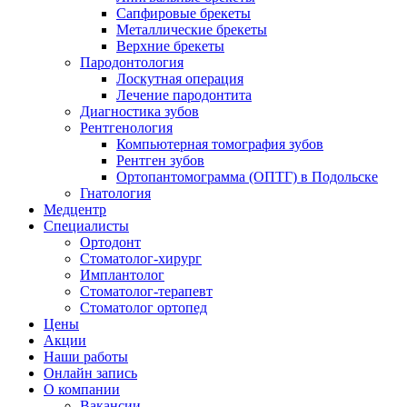
Сапфировые брекеты
Металлические брекеты
Верхние брекеты
Пародонтология
Лоскутная операция
Лечение пародонтита
Диагностика зубов
Рентгенология
Компьютерная томография зубов
Рентген зубов
Ортопантомограмма (ОПТГ) в Подольске
Гнатология
Медцентр
Специалисты
Ортодонт
Стоматолог-хирург
Имплантолог
Стоматолог-терапевт
Стоматолог ортопед
Цены
Акции
Наши работы
Онлайн запись
О компании
Вакансии