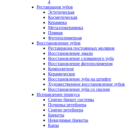
4
Реставрация зубов
Эстетическая
Косметическая
Керамика
Металлокерамика
Прямая
Фотополимерная
Восстановление зубов
Реставрация постоянных моляров
Восстановление эмали
Восстановление сломанного зуба
Восстановление фотополимером
Композитное
Керамическое
Восстановление зуба на штифте
Художественное восстановление зубов
Восстановление зуба со сколом
Исправление прикуса
Снятие брекет системы
Починка ретейнера
Снятие ретейнера
Брекеты
Невидимые брекеты
Капы