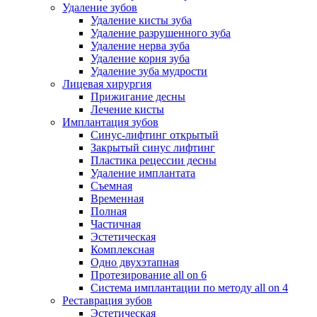
Удаление зубов
Удаление кисты зуба
Удаление разрушенного зуба
Удаление нерва зуба
Удаление корня зуба
Удаление зуба мудрости
Лицевая хирургия
Прижигание десны
Лечение кисты
Имплантация зубов
Синус-лифтинг открытый
Закрытый синус лифтинг
Пластика рецессии десны
Удаление имплантата
Съемная
Временная
Полная
Частичная
Эстетическая
Комплексная
Одно двухэтапная
Протезирование all on 6
Система имплантации по методу all on 4
Реставрация зубов
Эстетическая