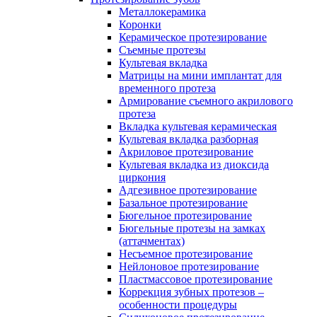
Металлокерамика
Коронки
Керамическое протезирование
Съемные протезы
Культевая вкладка
Матрицы на мини имплантат для
временного протеза
Армирование съемного акрилового
протеза
Вкладка культевая керамическая
Культевая вкладка разборная
Акриловое протезирование
Культевая вкладка из диоксида
циркония
Адгезивное протезирование
Базальное протезирование
Бюгельное протезирование
Бюгельные протезы на замках
(аттачментах)
Несъемное протезирование
Нейлоновое протезирование
Пластмассовое протезирование
Коррекция зубных протезов –
особенности процедуры