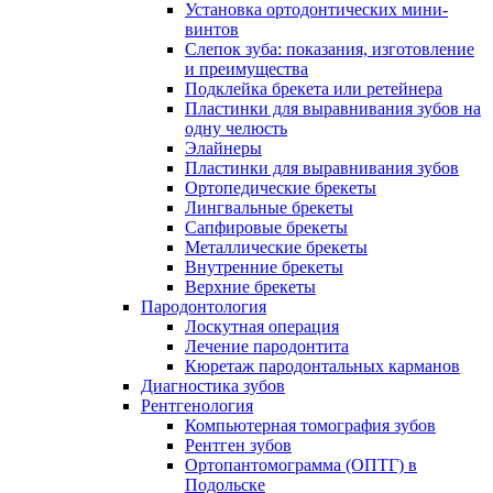
Установка ортодонтических мини-
винтов
Слепок зуба: показания, изготовление
и преимущества
Подклейка брекета или ретейнера
Пластинки для выравнивания зубов на
одну челюсть
Элайнеры
Пластинки для выравнивания зубов
Ортопедические брекеты
Лингвальные брекеты
Сапфировые брекеты
Металлические брекеты
Внутренние брекеты
Верхние брекеты
Пародонтология
Лоскутная операция
Лечение пародонтита
Кюретаж пародонтальных карманов
Диагностика зубов
Рентгенология
Компьютерная томография зубов
Рентген зубов
Ортопантомограмма (ОПТГ) в
Подольске