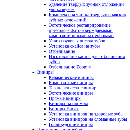
Удаление твердых зубных отложений
ультразвуком
Комплексная чистка твердых и мягких
зубных отложений
Эстетическое реставрирование
премоляра фотоотверждаемыми
композиционными материалами
Ультразвуковая чистка зубов
Установка скайса на зубы
Отбеливание
Изготовление каппы для отбеливания
зубов
Отбеливание Zoom 4
Виниры
Керамические виниры
Композитные виниры
Терапевтические виниры
Эстетические виниры
Прямые виниры
Виниры на пломбы
Виниры E-max
Установка виниров на здоровые зубы
Установка виниров на сломанные зубы
Голливудские виниры
Протезирование зубов